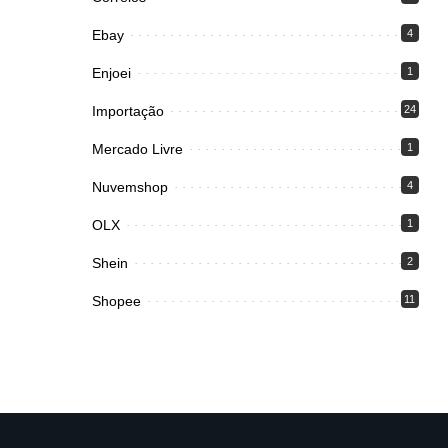
Ebay
4
Enjoei
1
Importação
24
Mercado Livre
1
Nuvemshop
4
OLX
1
Shein
2
Shopee
11