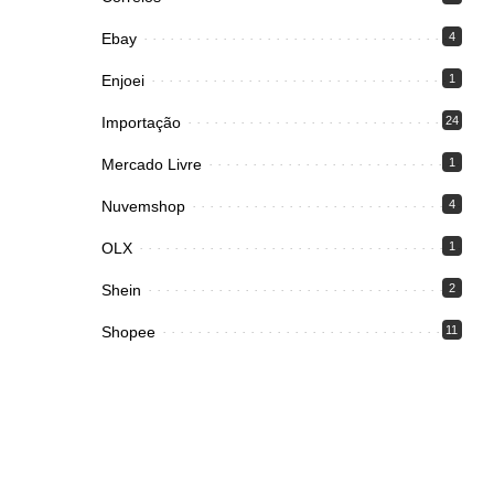
Ebay
4
Enjoei
1
Importação
24
Mercado Livre
1
Nuvemshop
4
OLX
1
Shein
2
Shopee
11