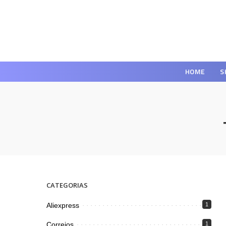
HOME
S
CATEGORIAS
Aliexpress
1
Correios
1