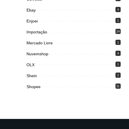
Ebay
4
Enjoei
1
Importação
24
Mercado Livre
1
Nuvemshop
4
OLX
1
Shein
2
Shopee
11