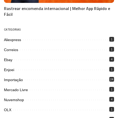
Rastrear encomenda internacional | Melhor App Rápido e
Fácil
CATEGORIAS
Aliexpress
1
Correios
1
Ebay
4
Enjoei
1
Importação
24
Mercado Livre
1
Nuvemshop
4
OLX
1