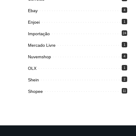
Ebay
4
Enjoei
1
Importação
24
Mercado Livre
1
Nuvemshop
4
OLX
1
Shein
2
Shopee
11