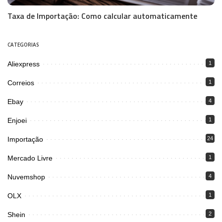
Taxa de Importação: Como calcular automaticamente
CATEGORIAS
Aliexpress
1
Correios
1
Ebay
4
Enjoei
1
Importação
24
Mercado Livre
1
Nuvemshop
4
OLX
1
Shein
2