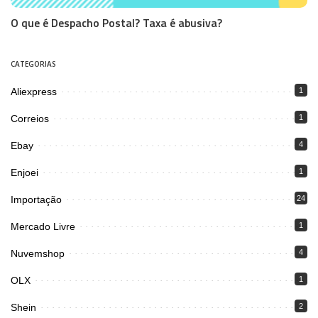
O que é Despacho Postal? Taxa é abusiva?
CATEGORIAS
Aliexpress
1
Correios
1
Ebay
4
Enjoei
1
Importação
24
Mercado Livre
1
Nuvemshop
4
OLX
1
Shein
2