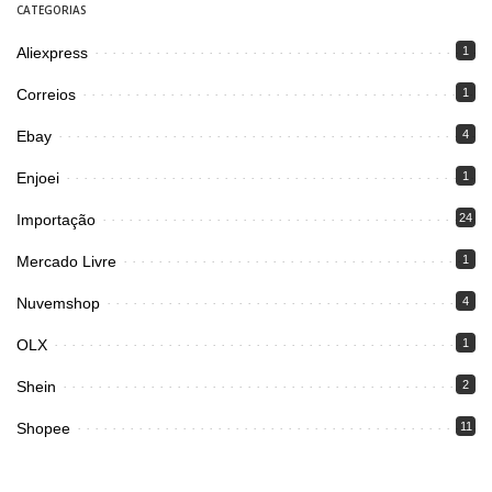
CATEGORIAS
Aliexpress
1
Correios
1
Ebay
4
Enjoei
1
Importação
24
Mercado Livre
1
Nuvemshop
4
OLX
1
Shein
2
Shopee
11