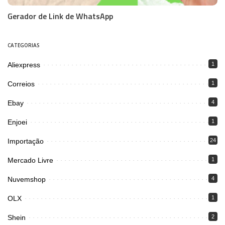
Gerador de Link de WhatsApp
CATEGORIAS
Aliexpress
1
Correios
1
Ebay
4
Enjoei
1
Importação
24
Mercado Livre
1
Nuvemshop
4
OLX
1
Shein
2