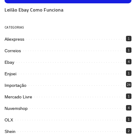
Leilão Ebay Como Funciona
CATEGORIAS
Aliexpress
1
Correios
1
Ebay
4
Enjoei
1
Importação
24
Mercado Livre
1
Nuvemshop
4
OLX
1
Shein
2