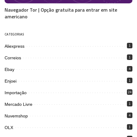
Navegador Tor | Opção gratuita para entrar em site
americano
CATEGORIAS
Aliexpress
1
Correios
1
Ebay
4
Enjoei
1
Importação
24
Mercado Livre
1
Nuvemshop
4
OLX
1