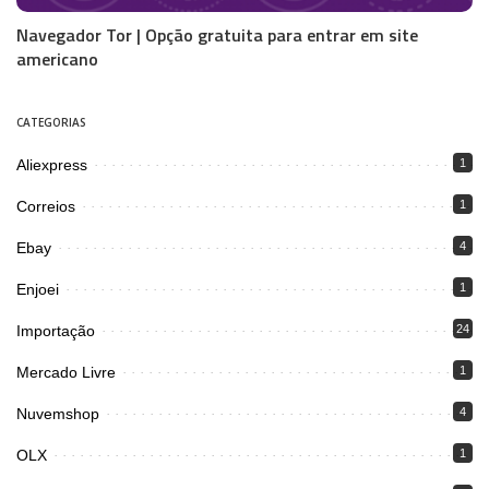
Navegador Tor | Opção gratuita para entrar em site
americano
CATEGORIAS
Aliexpress
1
Correios
1
Ebay
4
Enjoei
1
Importação
24
Mercado Livre
1
Nuvemshop
4
OLX
1