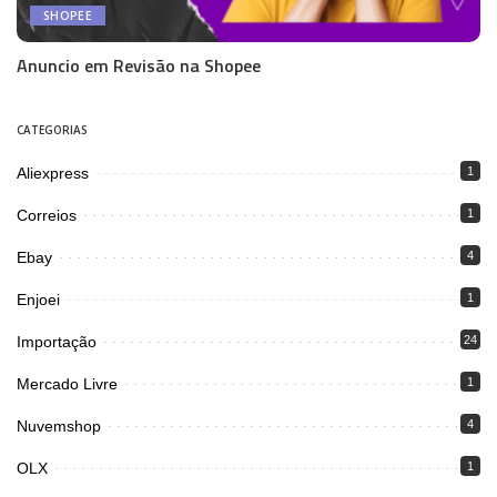
SHOPEE
Anuncio em Revisão na Shopee
CATEGORIAS
Aliexpress
1
Correios
1
Ebay
4
Enjoei
1
Importação
24
Mercado Livre
1
Nuvemshop
4
OLX
1