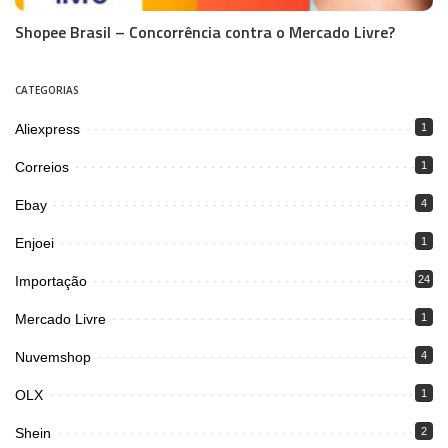
Shopee Brasil – Concorrência contra o Mercado Livre?
CATEGORIAS
Aliexpress
1
Correios
1
Ebay
4
Enjoei
1
Importação
24
Mercado Livre
1
Nuvemshop
4
OLX
1
Shein
2