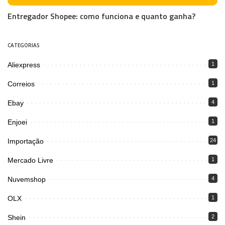
Entregador Shopee: como funciona e quanto ganha?
CATEGORIAS
Aliexpress
1
Correios
1
Ebay
4
Enjoei
1
Importação
24
Mercado Livre
1
Nuvemshop
4
OLX
1
Shein
2