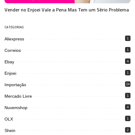
Vender no Enjoei Vale a Pena Mas Tem um Sério Problema
CATEGORIAS
Aliexpress
1
Correios
1
Ebay
4
Enjoei
1
Importação
24
Mercado Livre
1
Nuvemshop
4
OLX
1
Shein
2