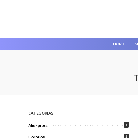
HOME
S
CATEGORIAS
Aliexpress
1
Correios
1