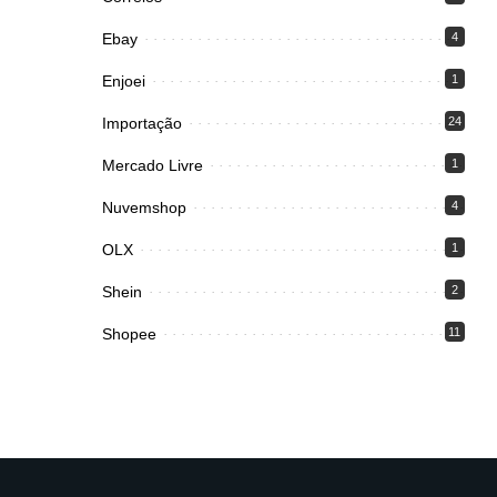
Ebay
4
Enjoei
1
Importação
24
Mercado Livre
1
Nuvemshop
4
OLX
1
Shein
2
Shopee
11