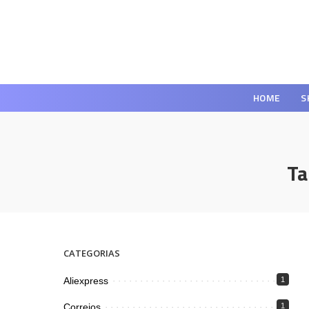
HOME
S
Ta
CATEGORIAS
Aliexpress
1
Correios
1