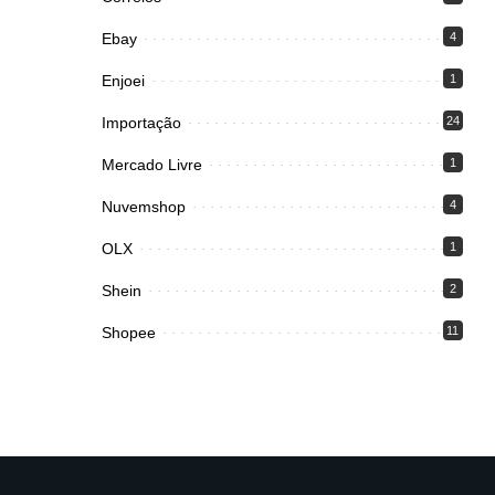
Ebay
4
Enjoei
1
Importação
24
Mercado Livre
1
Nuvemshop
4
OLX
1
Shein
2
Shopee
11